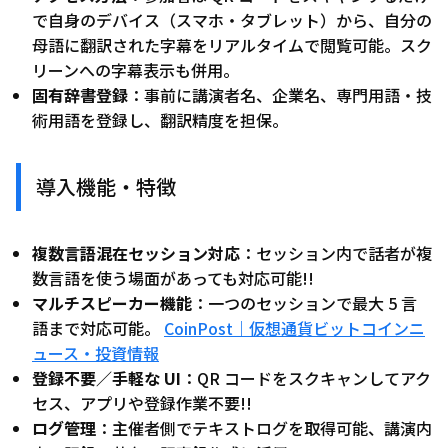
で自身のデバイス（スマホ・タブレット）から、自分の
母語に翻訳された字幕をリアルタイムで閲覧可能。スク
リーンへの字幕表示も併用。
固有辞書登録
：事前に講演者名、企業名、専門用語・技
術用語を登録し、翻訳精度を担保。
導入機能・特徴
複数言語混在セッション対応
：セッション内で話者が複
数言語を使う場面があっても対応可能!!
マルチスピーカー機能
：一つのセッションで最大 5 言
語まで対応可能。
CoinPost｜仮想通貨ビットコインニ
ュース・投資情報
登録不要／手軽な UI
：QR コードをスクキャンしてアク
セス、アプリや登録作業不要!!
ログ管理
：主催者側でテキストログを取得可能、講演内